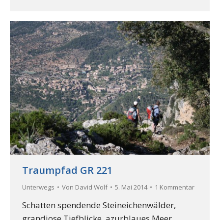
Traumpfad GR 221
Unterwegs
Von
David Wolf
5. Mai 2014
1 Kommentar
Schatten spendende Steineichenwälder,
grandiose Tiefblicke, azurblaues Meer,